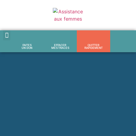
FAITES
EFFACER
QUITTER
SERVICES POUR FEMMES
SERVICES AUX ENFANTS
AIDE ET RESSOURCES
UN DON
MES TRACES
RAPIDEMENT